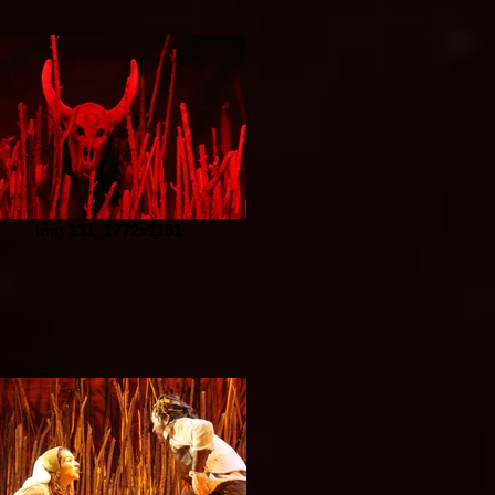
img 131_1772x1181