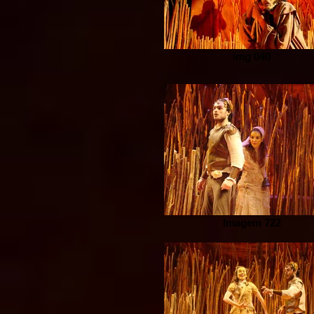
img 040
Imagem 722