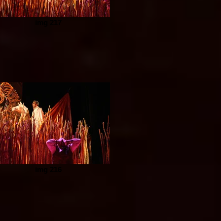
img 217
img 216