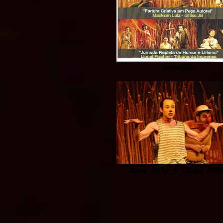
Scan0004
JoaÌo_Grilo_e_ChicoÌ_CE