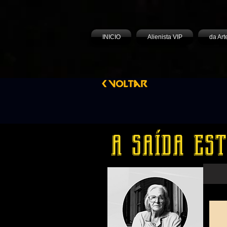
INICIO
Alienista VIP
da Art
< Voltar
a saída est