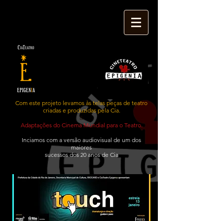
Com este projeto levamos às telas peças de teatro
criadas e produzidas pela Cia.
&
Adaptações do Cinema Mundial para o Teatro.
Inciamos com a versão audiovisual de um dos
maiores
sucessos dos 20 anos de Cia