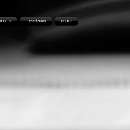
DORES
Espetáculos
BLOG*